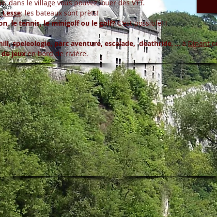
e, dans le village
vous pouvez louer des VTT.
a Lesse
: les bateaux sont prèts!
on, le tennis, le minigolf ou le golf?
C'est possible! !
ll, speleologie, parc aventure, escalade, deathride
, … à
Dinant
o
 de jeux
en bord de rivière.