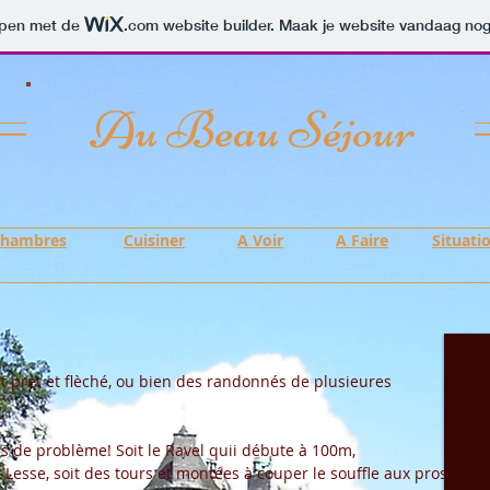
orpen met de
.com
website builder. Maak je website vandaag nog
Au Beau Séjour
Chambres
Cuisiner
A Voir
A Faire
Situati
t prèt et flèché, ou bien des randonnés de plusieures
.
s de problème! Soit le Ravel quii débute à 100m,
e Lesse, soit des tours et montées à couper le souffle aux pros!