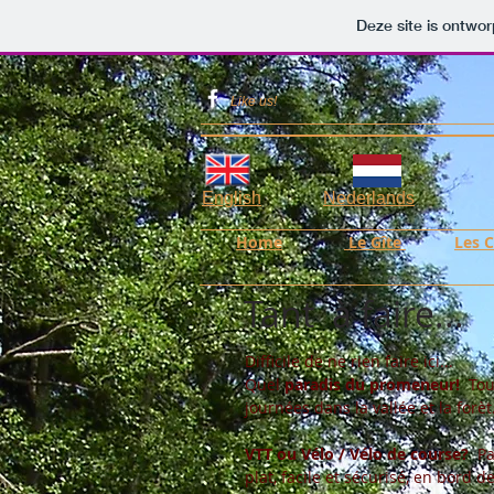
Deze site is ontw
Like us!
English
Nederlands
Home
Le Gîte
Les 
Tant à faire...
Difficile de ne rien faire ici...
Quel
paradis du promeneur!
Tou
journées dans la vallée et la forèt
VTT ou Vélo / Vélo de course?
Pa
plat, facile et sécurisé, en bord d