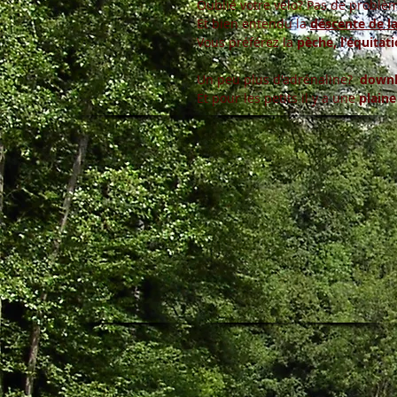
Oublié votre vélo? Pas de problèm
Et bien entendu la
déscente de l
Vous préférez la
pèche, l'équitati
Un peu plus d'adrénaline?
downhi
Et pour les petits il y a une
plaine