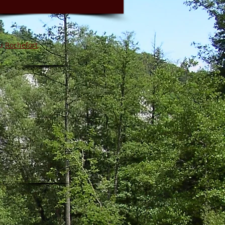
u
Rochefort
.